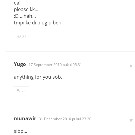
ea!
please kk....
:D ...hah...
tmpilke di blog u beh
Balas
Yugo
17 September 2010 pukul 05.31
anything for you sob.
Balas
munawir
31 Desember 2010 pukul 23.20
sibp...