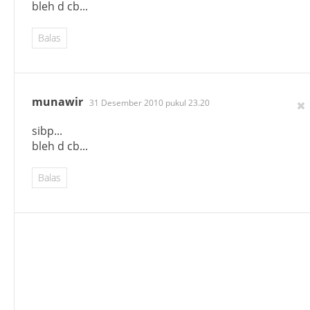
bleh d cb...
Balas
munawir
31 Desember 2010 pukul 23.20
sibp...
bleh d cb...
Balas