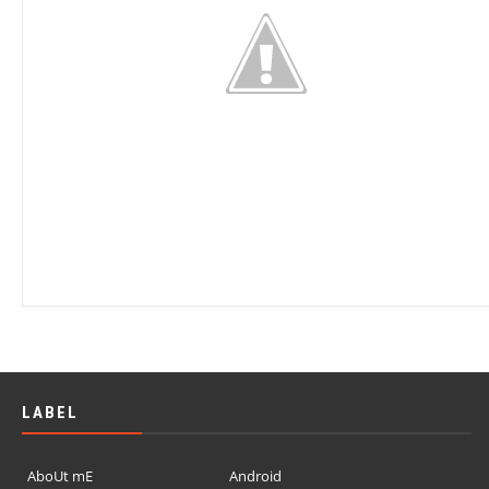
LABEL
AboUt mE
Android